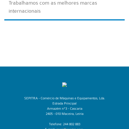
Trabalhamos com as melhores marcas
internacionais
​SEPITRA - Comércio de Máquinas e Equipamentos, Lda.
Estrada Principal
Armazém nº3 - Cascaria
2405 - 010 Maceira, Leiria
Telefone: 244 802 883