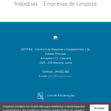
Indústrias
Empresas de Limpeza
​SEPITRA - Comércio de Máquinas e Equipamentos, Lda.
Estrada Principal
Armazém nº3 - Cascaria
2405 - 010 Maceira, Leiria
Telefone: 244 802 883
E-mail:
geral@sepitra.com
Livro de Reclamações
Usamos cookies no nosso site para melhorar o desempenho
Aceitar
e experiência. Ao continuar, declara aceitar todos os cookies.